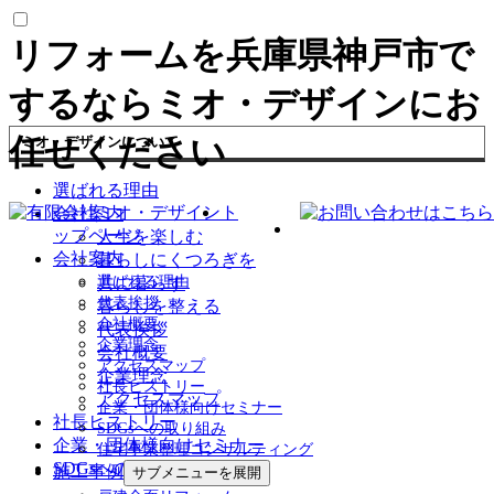
リフォームを兵庫県神戸市で
するならミオ・デザインにお
任せください
ミオ・デザインについて
選ばれる理由
ト
会社案内
ップページ
人生を楽しむ
会社案内
暮らしにくつろぎを
共に暮らす
選ばれる理由
代表挨拶
暮らしを整える
会社概要
代表挨拶
企業理念
会社概要
アクセスマップ
企業理念
社長ヒストリー
アクセスマップ
企業・団体様向けセミナー
社長ヒストリー
SDGsへの取り組み
企業・団体様向けセミナー
住宅事業整理コンサルティング
SDGsへの取り組み
施工事例
サブメニューを展開