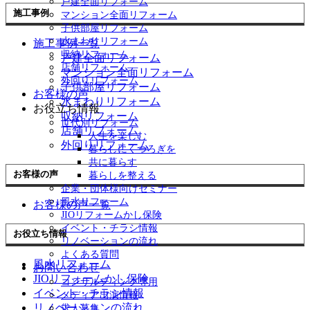
戸建全面リフォーム
施工事例
マンション全面リフォーム
子供部屋リフォーム
水まわりリフォーム
施工事例一覧
収納リフォーム
戸建全面リフォーム
店舗リフォーム
マンション全面リフォーム
外回りリフォーム
子供部屋リフォーム
お客様の声
水まわりリフォーム
お役立ち情報
収納リフォーム
世代別リフォーム
店舗リフォーム
人生を楽しむ
外回りリフォーム
暮らしにくつろぎを
共に暮らす
お客様の声
暮らしを整える
企業・団体様向けセミナー
風水リフォーム
お客様の声一覧
JIOリフォームかし保険
イベント・チラシ情報
お役立ち情報
リノベーションの流れ
よくある質問
風水リフォーム
お問い合わせ
JIOリフォームかし保険
コンサルティング専用
イベント・チラシ情報
メディア出演情報
リノベーションの流れ
求人募集