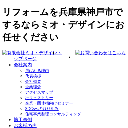
リフォームを兵庫県神戸市で
するならミオ・デザインにお
任せください
ト
ップページ
会社案内
選ばれる理由
代表挨拶
会社概要
企業理念
アクセスマップ
社長ヒストリー
企業・団体様向けセミナー
SDGsへの取り組み
住宅事業整理コンサルティング
施工事例
お客様の声