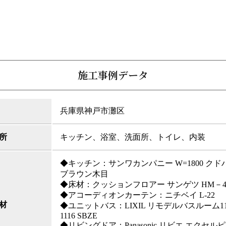
施工事例データ
兵庫県神戸市灘区
所
キッチン、浴室、洗面所、トイレ、内装
◆キッチン：サンワカンパニー W=1800 クド
ブラウン木目
◆床材：クッションフロアー サンゲツ HM－40
◆アコーディオンカーテン：ニチベイ L-22
材
◆ユニットバス：LIXIL リモデルバスルーム111
1116 SBZE
◆リビングドア：Panasonic リビエ エクセル