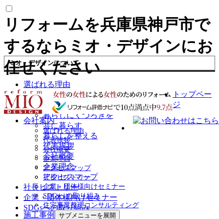
リフォームを兵庫県神戸市で
するならミオ・デザインにお
任せください
ミオ・デザインについて
選ばれる理由
トップペー
会社案内
ジ
人生を楽しむ
暮らしにくつろぎを
会社案内
共に暮らす
選ばれる理由
暮らしを整える
代表挨拶
代表挨拶
会社概要
会社概要
企業理念
企業理念
アクセスマップ
アクセスマップ
社長ヒストリー
社長ヒストリー
企業・団体様向けセミナー
SDGsへの取り組み
企業・団体様向けセミナー
住宅事業整理コンサルティング
SDGsへの取り組み
施工事例
サブメニューを展開