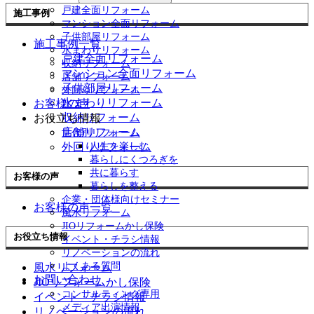
戸建全面リフォーム
施工事例
マンション全面リフォーム
子供部屋リフォーム
施工事例一覧
水まわりリフォーム
戸建全面リフォーム
収納リフォーム
マンション全面リフォーム
店舗リフォーム
子供部屋リフォーム
外回りリフォーム
水まわりリフォーム
お客様の声
収納リフォーム
お役立ち情報
店舗リフォーム
世代別リフォーム
外回りリフォーム
人生を楽しむ
暮らしにくつろぎを
共に暮らす
お客様の声
暮らしを整える
企業・団体様向けセミナー
お客様の声一覧
風水リフォーム
JIOリフォームかし保険
お役立ち情報
イベント・チラシ情報
リノベーションの流れ
よくある質問
風水リフォーム
お問い合わせ
JIOリフォームかし保険
コンサルティング専用
イベント・チラシ情報
メディア出演情報
リノベーションの流れ