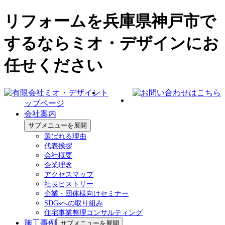
リフォームを兵庫県神戸市で
するならミオ・デザインにお
任せください
ト
ップページ
会社案内
サブメニューを展開
選ばれる理由
代表挨拶
会社概要
企業理念
アクセスマップ
社長ヒストリー
企業・団体様向けセミナー
SDGsへの取り組み
住宅事業整理コンサルティング
施工事例
サブメニューを展開