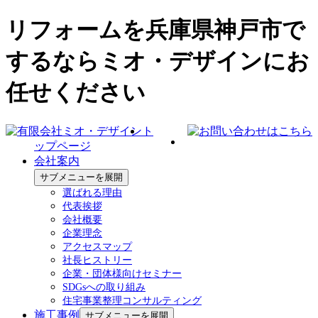
リフォームを兵庫県神戸市で
するならミオ・デザインにお
任せください
ト
ップページ
会社案内
サブメニューを展開
選ばれる理由
代表挨拶
会社概要
企業理念
アクセスマップ
社長ヒストリー
企業・団体様向けセミナー
SDGsへの取り組み
住宅事業整理コンサルティング
施工事例
サブメニューを展開